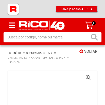
Baixe já nosso APP
0
VOLTAR
INÍCIO
SEGURANÇA
DVR
DVR DIGITAL 5X1 4 CANAIS 1080P IDS-7204HGHI-M1
HIKVISION