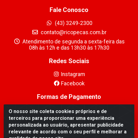
Fale Conosco
(43) 3249-2300
contato@ricopecas.com.br
Atendimento de segunda a sexta-feira das
08h às 12h e das 13h30 às 17h30
Redes Sociais
Instagram
Facebook
Formas de Pagamento
O nosso site coleta cookies próprios e de
terceiros para proporcionar uma experiência
personalizada ao usuário, apresentar publicidade
relevante de acordo com o seu perfil e melhorar a
Ricopeças Comércio de componentes Eletrônicos Ltda -