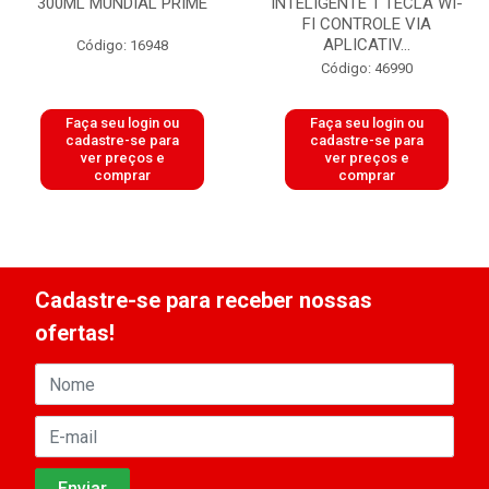
300ML MUNDIAL PRIME
INTELIGENTE 1 TECLA WI-
FI CONTROLE VIA
APLICATIV...
Código: 16948
Código: 46990
Faça seu login ou
Faça seu login ou
cadastre-se para
cadastre-se para
ver preços e
ver preços e
comprar
comprar
Cadastre-se para receber nossas
ofertas!