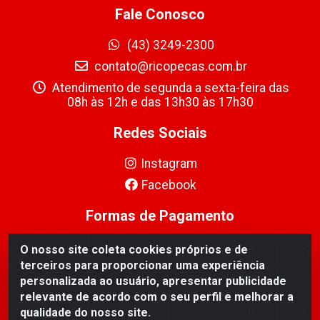
Fale Conosco
(43) 3249-2300
contato@ricopecas.com.br
Atendimento de segunda a sexta-feira das
08h às 12h e das 13h30 às 17h30
Redes Sociais
Instagram
Facebook
Formas de Pagamento
O nosso site coleta cookies próprios e de
terceiros para proporcionar uma experiência
personalizada ao usuário, apresentar publicidade
relevante de acordo com o seu perfil e melhorar a
Ricopeças Comércio de componentes Eletrônicos Ltda -
qualidade do nosso site.
Rua Alicio Francisco Mafra, 968 - Jardim Taroba,