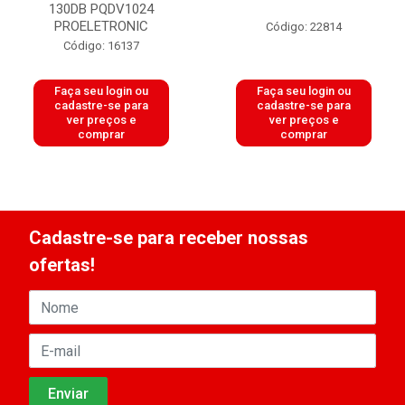
130DB PQDV1024
PROELETRONIC
Código: 22814
Código: 16137
Faça seu login ou
Faça seu login ou
cadastre-se para
cadastre-se para
ver preços e
ver preços e
comprar
comprar
Cadastre-se para receber nossas
ofertas!