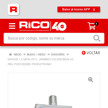
Baixe já nosso APP
0
VOLTAR
INÍCIO
ÁUDIO / VÍDEO
DIVISORES
DIVISOR 1:2 SATELITE 5 - 2400MHZ SOLDER BACK DC
PAS. PQDV2022BG PROELETRONIC