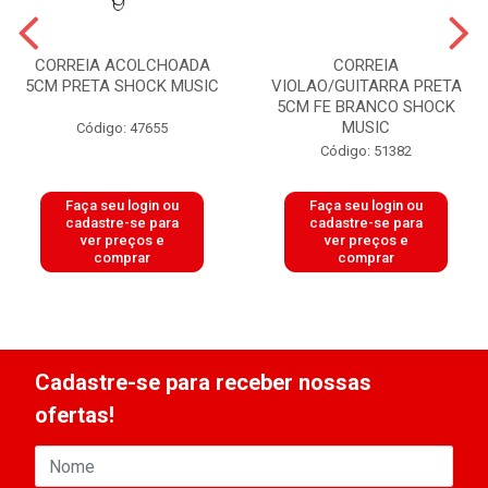
CORREIA ACOLCHOADA
CORREIA
5CM PRETA SHOCK MUSIC
VIOLAO/GUITARRA PRETA
5CM FE BRANCO SHOCK
MUSIC
Código: 47655
Código: 51382
Faça seu login ou
Faça seu login ou
cadastre-se para
cadastre-se para
ver preços e
ver preços e
comprar
comprar
Cadastre-se para receber nossas
ofertas!