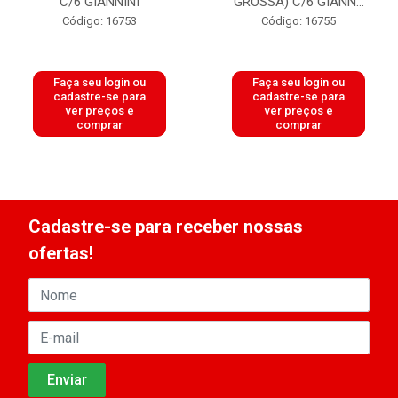
C/6 GIANNINI
GROSSA) C/6 GIANN...
Código: 16753
Código: 16755
Faça seu login ou
Faça seu login ou
cadastre-se para
cadastre-se para
ver preços e
ver preços e
comprar
comprar
Cadastre-se para receber nossas
ofertas!