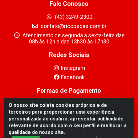
Fale Conosco
(43) 3249-2300
contato@ricopecas.com.br
Atendimento de segunda a sexta-feira das
08h às 12h e das 13h30 às 17h30
Redes Sociais
Instagram
Facebook
Formas de Pagamento
O nosso site coleta cookies próprios e de
terceiros para proporcionar uma experiência
personalizada ao usuário, apresentar publicidade
relevante de acordo com o seu perfil e melhorar a
Ricopeças Comércio de componentes Eletrônicos Ltda -
qualidade do nosso site.
Rua Alicio Francisco Mafra, 968 - Jardim Taroba,