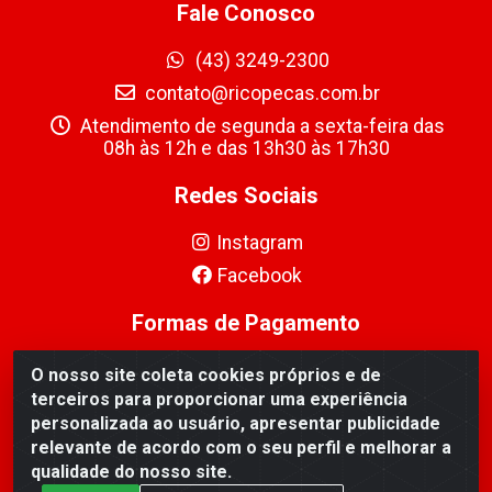
Fale Conosco
(43) 3249-2300
contato@ricopecas.com.br
Atendimento de segunda a sexta-feira das
08h às 12h e das 13h30 às 17h30
Redes Sociais
Instagram
Facebook
Formas de Pagamento
O nosso site coleta cookies próprios e de
terceiros para proporcionar uma experiência
personalizada ao usuário, apresentar publicidade
relevante de acordo com o seu perfil e melhorar a
Ricopeças Comércio de componentes Eletrônicos Ltda -
qualidade do nosso site.
Rua Alicio Francisco Mafra, 968 - Jardim Taroba,