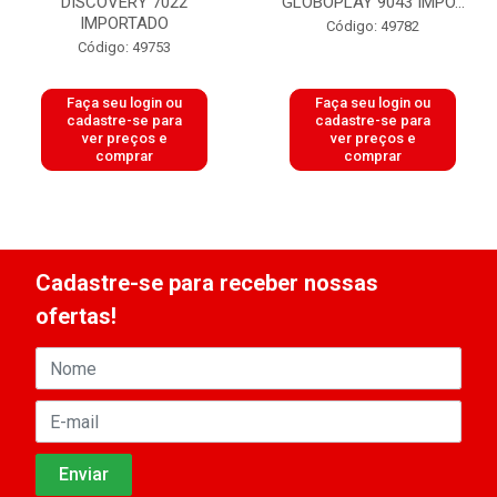
DISCOVERY 7022
GLOBOPLAY 9043 IMPO...
IMPORTADO
Código: 49782
Código: 49753
Faça seu login ou
Faça seu login ou
cadastre-se para
cadastre-se para
ver preços e
ver preços e
comprar
comprar
Cadastre-se para receber nossas
ofertas!