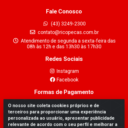
Fale Conosco
(43) 3249-2300
contato@ricopecas.com.br
Atendimento de segunda a sexta-feira das
08h às 12h e das 13h30 às 17h30
Redes Sociais
Instagram
Facebook
Formas de Pagamento
O nosso site coleta cookies próprios e de
terceiros para proporcionar uma experiência
personalizada ao usuário, apresentar publicidade
relevante de acordo com o seu perfil e melhorar a
Ricopeças Comércio de componentes Eletrônicos Ltda -