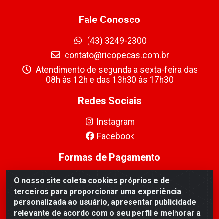
Fale Conosco
(43) 3249-2300
contato@ricopecas.com.br
Atendimento de segunda a sexta-feira das
08h às 12h e das 13h30 às 17h30
Redes Sociais
Instagram
Facebook
Formas de Pagamento
O nosso site coleta cookies próprios e de
terceiros para proporcionar uma experiência
personalizada ao usuário, apresentar publicidade
relevante de acordo com o seu perfil e melhorar a
Ricopeças Comércio de componentes Eletrônicos Ltda -