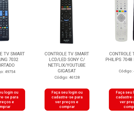
E TV SMART
CONTROLE TV SMART
CONTROLE 
NG 7032
LCD/LED SONY C/
PHILIPS 7048
ORTADO
NETFLIX/YOUTUBE
GIGASAT
Código:
o: 49754
Código: 46128
u login ou
Faça seu login ou
Faça seu 
re-se para
cadastre-se para
cadastre-
preços e
ver preços e
ver pre
mprar
comprar
comp