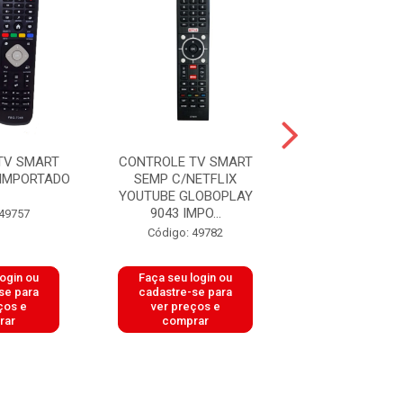
TV SMART
CONTROLE TV SMART
CONTROLE T
 IMPORTADO
SEMP C/NETFLIX
SMART PHI
YOUTUBE GLOBOPLAY
C/NETFLIX Y
9043 IMPO...
8022 IMPORT
 49757
Código: 49782
Código: 49
login ou
Faça seu login ou
Faça seu log
se para
cadastre-se para
cadastre-se 
ços e
ver preços e
ver preços
rar
comprar
comprar