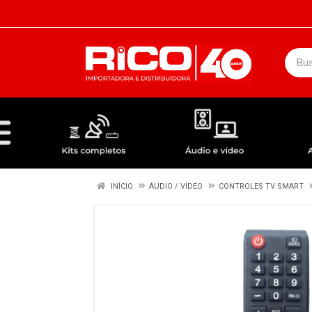
DEPARTAMENTOS
ÁUDIO / VÍDEO
KIT COMPLETO - ANTENAS RECEPTORES LNBF
INÍCIO
ÁUDIO / VÍDEO
CONTROLES TV SMART