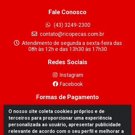
Fale Conosco
(43) 3249-2300
contato@ricopecas.com.br
Atendimento de segunda a sexta-feira das
08h às 12h e das 13h30 às 17h30
Redes Sociais
Instagram
Facebook
Formas de Pagamento
O nosso site coleta cookies próprios e de
terceiros para proporcionar uma experiência
personalizada ao usuário, apresentar publicidade
relevante de acordo com o seu perfil e melhorar a
Ricopeças Comércio de componentes Eletrônicos Ltda -