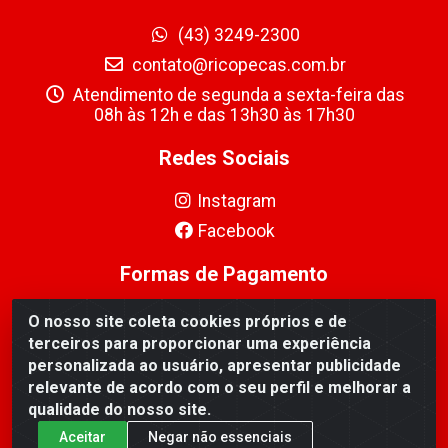
(43) 3249-2300
contato@ricopecas.com.br
Atendimento de segunda a sexta-feira das
08h às 12h e das 13h30 às 17h30
Redes Sociais
Instagram
Facebook
Formas de Pagamento
O nosso site coleta cookies próprios e de
terceiros para proporcionar uma experiência
personalizada ao usuário, apresentar publicidade
relevante de acordo com o seu perfil e melhorar a
Ricopeças Comércio de componentes Eletrônicos Ltda -
qualidade do nosso site.
Rua Alicio Francisco Mafra, 968 - Jardim Taroba,
Cambé/PR - CEP 86.191-390 - CNPJ 06.241.208/0001-
Aceitar
Negar não essenciais