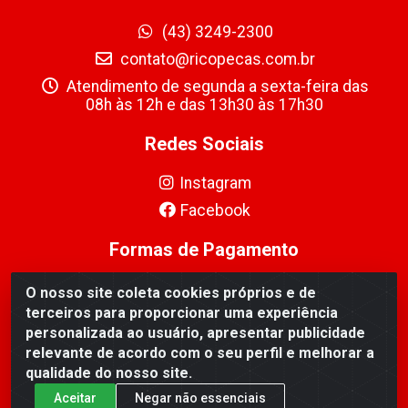
(43) 3249-2300
contato@ricopecas.com.br
Atendimento de segunda a sexta-feira das
08h às 12h e das 13h30 às 17h30
Redes Sociais
Instagram
Facebook
Formas de Pagamento
O nosso site coleta cookies próprios e de
terceiros para proporcionar uma experiência
personalizada ao usuário, apresentar publicidade
relevante de acordo com o seu perfil e melhorar a
Ricopeças Comércio de componentes Eletrônicos Ltda -
qualidade do nosso site.
Rua Alicio Francisco Mafra, 968 - Jardim Taroba,
Cambé/PR - CEP 86.191-390 - CNPJ 06.241.208/0001-
Aceitar
Negar não essenciais