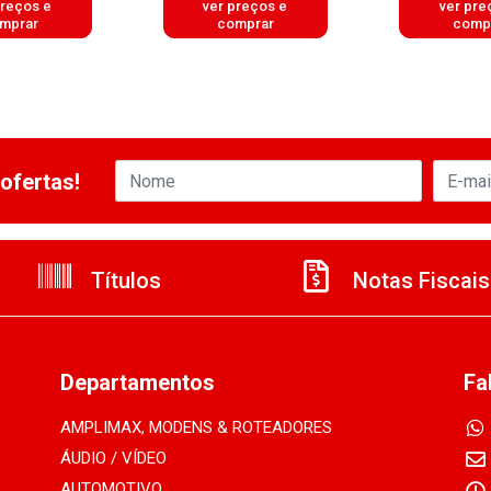
preços e
ver preços e
ver pre
mprar
comprar
comp
ofertas!
Títulos
Notas Fiscais
Departamentos
Fa
AMPLIMAX, MODENS & ROTEADORES
ÁUDIO / VÍDEO
AUTOMOTIVO