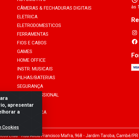
às 
CÂMERAS & FECHADURAS DIGITAIS
ELETRICA
Re
ELETRODOMESTICOS
FERRAMENTAS
FIOS E CABOS
GAMES
Fo
HOME OFFICE
INSTR. MUSICAIS
PILHAS/BATERIAS
SEGURANÇA
SOM PROFISSIONAL
para
TELEFONIA
io, apresentar
elhorar a
INFORMÁTICA
e Cookies
cos Ltda - Rua Alicio Francisco Mafra, 968 - Jardim Taroba, Cambé/PR