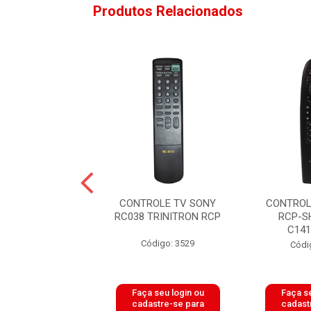
Produtos Relacionados
OLE TV PHILCO
CONTROLE TV SONY
CONTROL
GS-PCR97
RC038 TRINITRON RCP
RCP-S
8/42/36 GIGASAT
C141
Código: 3529
ódigo: 6466
Códi
 seu login ou
Faça seu login ou
Faça se
astre-se para
cadastre-se para
cadast