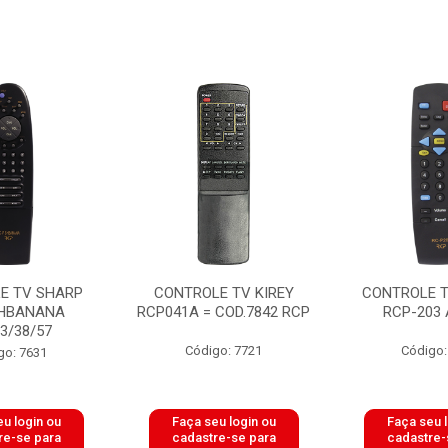
E TV SHARP
CONTROLE TV KIREY
CONTROLE T
HBANANA
RCP041A = COD.7842 RCP
RCP-203 
3/38/57
Código: 7721
Código:
go: 7631
u login ou
Faça seu login ou
Faça seu 
re-se para
cadastre-se para
cadastre-