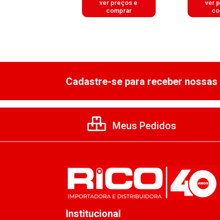
er preços e
ver preços e
ver 
comprar
comprar
co
Cadastre-se para receber nossas 
Meus Pedidos
Institucional