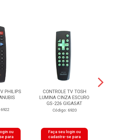
V PHILIPS
CONTROLE TV TOSH
CONTROLE TV 
ANUBIS
LUMINA CINZA ESCURO
GS-PCR9
GS-226 GIGASAT
20R36/38/42/36
 6922
Código: 6920
Código: 64
login ou
Faça seu login ou
Faça seu log
se para
cadastre-se para
cadastre-se 