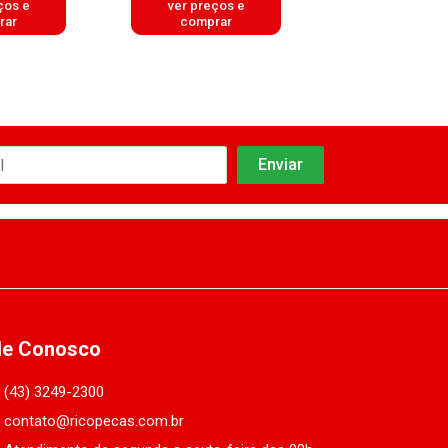
ços e
ver preços e
ver preços
rar
comprar
comprar
le Conosco
(43) 3249-2300
contato@ricopecas.com.br