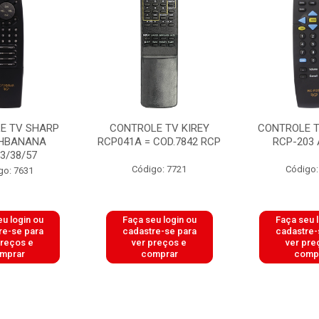
E TV SHARP
CONTROLE TV KIREY
CONTROLE T
HBANANA
RCP041A = COD.7842 RCP
RCP-203 
3/38/57
Código: 7721
Código:
go: 7631
u login ou
Faça seu login ou
Faça seu 
re-se para
cadastre-se para
cadastre-
preços e
ver preços e
ver pre
mprar
comprar
comp