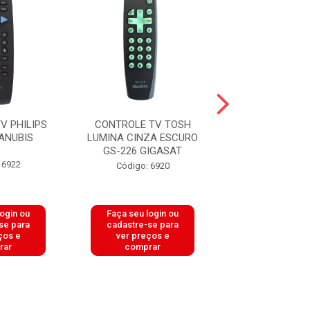
V PHILIPS
CONTROLE TV TOSH
CONTROLE TV 
ANUBIS
LUMINA CINZA ESCURO
GS-PCR9
GS-226 GIGASAT
20R36/38/42/36
 6922
Código: 6920
Código: 64
login ou
Faça seu login ou
Faça seu log
se para
cadastre-se para
cadastre-se 
ços e
ver preços e
ver preços
rar
comprar
comprar