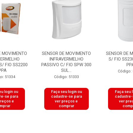
E MOVIMENTO
SENSOR DE MOVIMENTO
SENSOR DE 
VERMELHO
INFRAVERMELHO
S/ FIO SS23
S/ FIO SS2200
PASSIVO C/ FIO SPW 300
PP
PPA
SUL...
Código:
o: 51334
Código: 51333
u login ou
Faça seu login ou
Faça seu 
re-se para
cadastre-se para
cadastre-
preços e
ver preços e
ver pre
mprar
comprar
comp