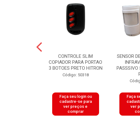
ROLE SMART
CONTROLE SLIM
SENSOR D
OR PARA PORTAO
COPIADOR PARA PORTAO
INFRA
3 BOTOES
3 BOTOES PRETO HITRON
PASSSIVO 
/BRANCO HI...
Código: 50318
digo: 50317
Códig
 seu login ou
Faça seu login ou
Faça se
astre-se para
cadastre-se para
cadast
er preços e
ver preços e
ver 
comprar
comprar
co