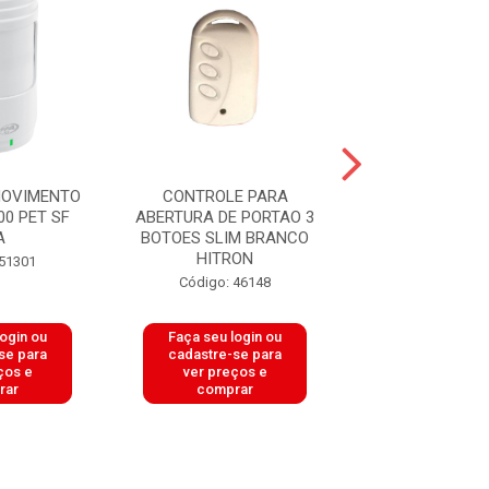
MOVIMENTO
CONTROLE PARA
CONTROLE 
00 PET SF
ABERTURA DE PORTAO 3
COPIADOR PARA
A
BOTOES SLIM BRANCO
3 BOTOE
HITRON
PRETO/BRANCO
 51301
Código: 46148
Código: 50
login ou
Faça seu login ou
Faça seu log
se para
cadastre-se para
cadastre-se 
ços e
ver preços e
ver preços
rar
comprar
comprar