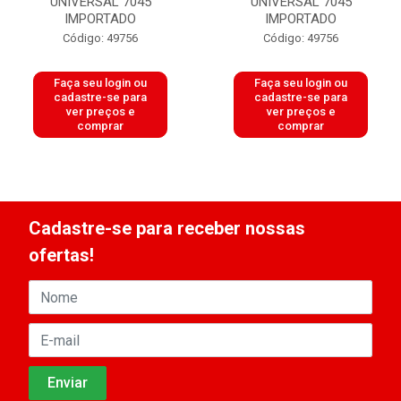
UNIVERSAL 7045
UNIVERSAL 7045
IMPORTADO
IMPORTADO
Código: 49756
Código: 49756
Faça seu login ou
Faça seu login ou
cadastre-se para
cadastre-se para
ver preços e
ver preços e
comprar
comprar
Cadastre-se para receber nossas
ofertas!