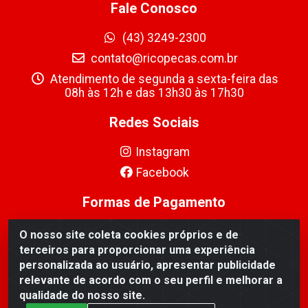
Fale Conosco
(43) 3249-2300
contato@ricopecas.com.br
Atendimento de segunda a sexta-feira das
08h às 12h e das 13h30 às 17h30
Redes Sociais
Instagram
Facebook
Formas de Pagamento
O nosso site coleta cookies próprios e de
terceiros para proporcionar uma experiência
personalizada ao usuário, apresentar publicidade
relevante de acordo com o seu perfil e melhorar a
Ricopeças Comércio de componentes Eletrônicos Ltda -
qualidade do nosso site.
Rua Alicio Francisco Mafra, 968 - Jardim Taroba,