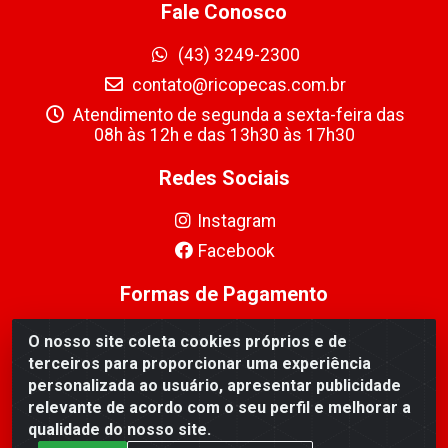
Fale Conosco
(43) 3249-2300
contato@ricopecas.com.br
Atendimento de segunda a sexta-feira das
08h às 12h e das 13h30 às 17h30
Redes Sociais
Instagram
Facebook
Formas de Pagamento
O nosso site coleta cookies próprios e de
terceiros para proporcionar uma experiência
personalizada ao usuário, apresentar publicidade
relevante de acordo com o seu perfil e melhorar a
Ricopeças Comércio de componentes Eletrônicos Ltda -
qualidade do nosso site.
Rua Alicio Francisco Mafra, 968 - Jardim Taroba,