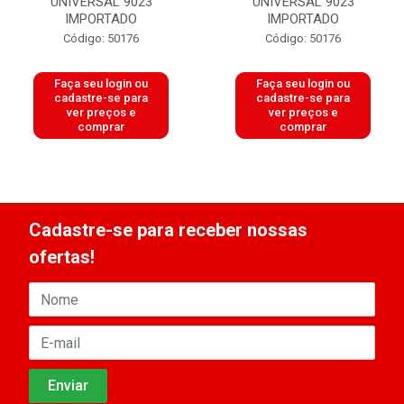
UNIVERSAL 9023
UNIVERSAL 9023
IMPORTADO
IMPORTADO
Código: 50176
Código: 50176
Faça seu login ou
Faça seu login ou
cadastre-se para
cadastre-se para
ver preços e
ver preços e
comprar
comprar
Cadastre-se para receber nossas
ofertas!