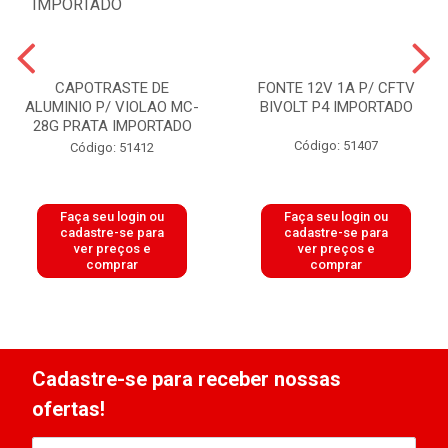
CAPOTRASTE DE
FONTE 12V 1A P/ CFTV
ALUMINIO P/ VIOLAO MC-
BIVOLT P4 IMPORTADO
28G PRATA IMPORTADO
Código: 51407
Código: 51412
Faça seu login ou
Faça seu login ou
cadastre-se para
cadastre-se para
ver preços e
ver preços e
comprar
comprar
Cadastre-se para receber nossas
ofertas!