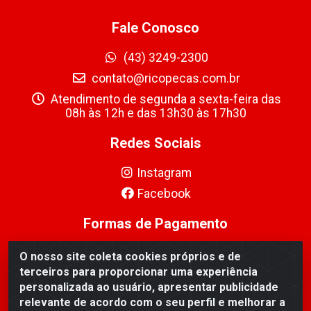
Fale Conosco
(43) 3249-2300
contato@ricopecas.com.br
Atendimento de segunda a sexta-feira das
08h às 12h e das 13h30 às 17h30
Redes Sociais
Instagram
Facebook
Formas de Pagamento
O nosso site coleta cookies próprios e de
terceiros para proporcionar uma experiência
personalizada ao usuário, apresentar publicidade
relevante de acordo com o seu perfil e melhorar a
Ricopeças Comércio de componentes Eletrônicos Ltda -