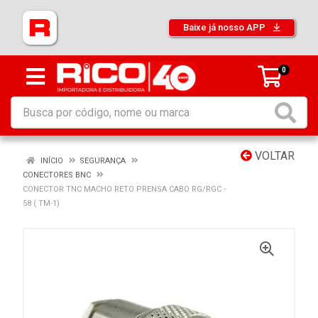
Baixe já nosso APP
0
VOLTAR
INÍCIO
SEGURANÇA
CONECTORES BNC
CONECTOR TNC MACHO RETO PRENSA CABO RG/RGC -
58 ( TM-1)