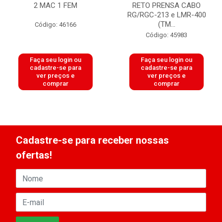
2 MAC 1 FEM
RETO PRENSA CABO
RG/RGC-213 e LMR-400
(TM...
Código: 46166
Código: 45983
Faça seu login ou
Faça seu login ou
cadastre-se para
cadastre-se para
ver preços e
ver preços e
comprar
comprar
Cadastre-se para receber nossas
ofertas!