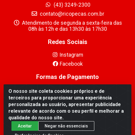
(43) 3249-2300
contato@ricopecas.com.br
Atendimento de segunda a sexta-feira das
08h às 12h e das 13h30 às 17h30
Redes Sociais
Instagram
Facebook
Formas de Pagamento
O nosso site coleta cookies próprios e de
terceiros para proporcionar uma experiência
personalizada ao usuário, apresentar publicidade
relevante de acordo com o seu perfil e melhorar a
Ricopeças Comércio de componentes Eletrônicos Ltda -
qualidade do nosso site.
Rua Alicio Francisco Mafra, 968 - Jardim Taroba,
Cambé/PR - CEP 86.191-390 - CNPJ 06.241.208/0001-
Aceitar
Negar não essenciais
89