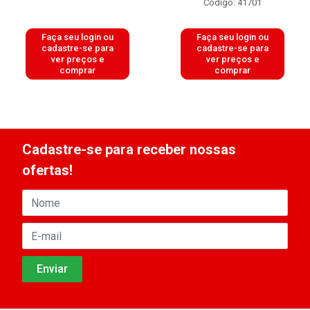
Código: 41701
Faça seu login ou
Faça seu login ou
cadastre-se para
cadastre-se para
ver preços e
ver preços e
comprar
comprar
Cadastre-se para receber nossas
ofertas!