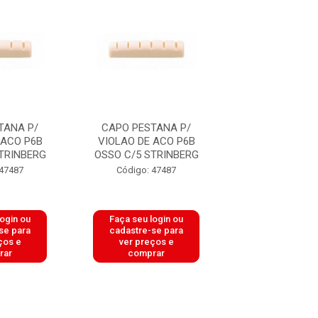
TANA P/
CAPO PESTANA P/
CAPO PESTA
 ACO P6B
VIOLAO DE ACO P6B
VIOLAO DE A
TRINBERG
OSSO C/5 STRINBERG
OSSO C/5 STR
 47487
Código: 47487
Código: 47
login ou
Faça seu login ou
Faça seu log
se para
cadastre-se para
cadastre-se 
ços e
ver preços e
ver preços
rar
comprar
comprar