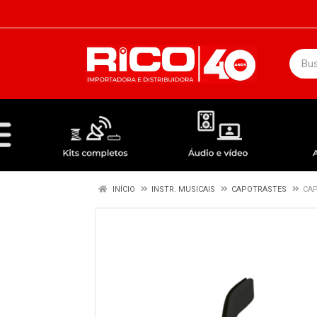
DEPARTAMENTOS
ÁUDIO / VÍDEO
KIT COMPLETO - ANTENAS RECEPTORES LNBF
INÍCIO
INSTR. MUSICAIS
CAPOTRASTES
CAP