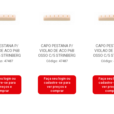
ESTANA P/
CAPO PESTANA P/
CAPO PES
DE ACO P6B
VIOLAO DE ACO P6B
VIOLAO DE
5 STRINBERG
OSSO C/5 STRINBERG
OSSO C/5 S
o: 47487
Código: 47487
Código:
u login ou
Faça seu login ou
Faça seu 
re-se para
cadastre-se para
cadastre-
preços e
ver preços e
ver pre
mprar
comprar
comp