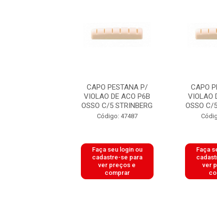
 PESTANA P/
CAPO PESTANA P/
CAPO P
O DE ACO P6B
VIOLAO DE ACO P6B
VIOLAO 
C/5 STRINBERG
OSSO C/5 STRINBERG
OSSO C/
digo: 47487
Código: 47487
Códig
 seu login ou
Faça seu login ou
Faça se
astre-se para
cadastre-se para
cadast
er preços e
ver preços e
ver 
comprar
comprar
co