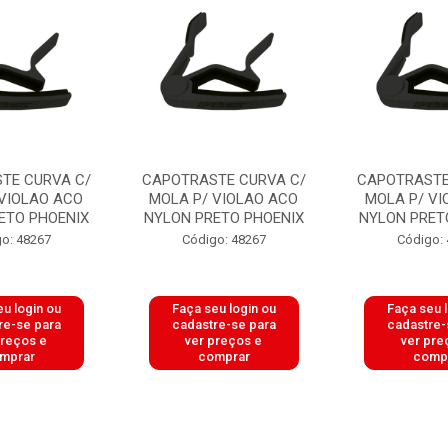
TE CURVA C/
CAPOTRASTE CURVA C/
CAPOTRASTE
 VIOLAO ACO
MOLA P/ VIOLAO ACO
MOLA P/ VI
ETO PHOENIX
NYLON PRETO PHOENIX
NYLON PRET
o: 48267
Código: 48267
Código:
u login ou
Faça seu login ou
Faça seu 
re-se para
cadastre-se para
cadastre-
preços e
ver preços e
ver pre
mprar
comprar
comp