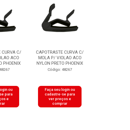
 CURVA C/
CAPOTRASTE CURVA C/
CAPOTRASTE C
OLAO ACO
MOLA P/ VIOLAO ACO
MOLA P/ VIOL
O PHOENIX
NYLON PRETO PHOENIX
NYLON PRETO 
 48267
Código: 48267
Código: 48
login ou
Faça seu login ou
Faça seu log
se para
cadastre-se para
cadastre-se 
ços e
ver preços e
ver preços
rar
comprar
comprar