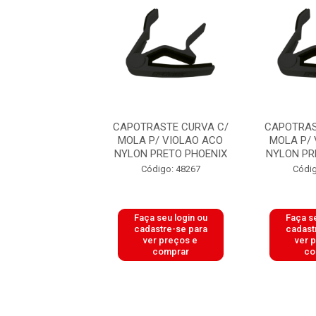
ASTE CURVA C/
CAPOTRASTE CURVA C/
CAPOTRAS
P/ VIOLAO ACO
MOLA P/ VIOLAO ACO
MOLA P/
PRETO PHOENIX
NYLON PRETO PHOENIX
NYLON PR
digo: 48267
Código: 48267
Códig
 seu login ou
Faça seu login ou
Faça se
astre-se para
cadastre-se para
cadast
er preços e
ver preços e
ver 
comprar
comprar
co