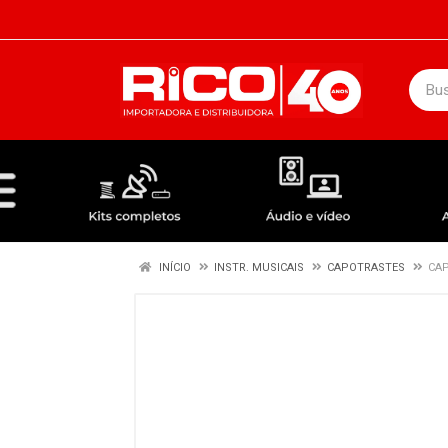
DEPARTAMENTOS
ÁUDIO / VÍDEO
KIT COMPLETO - ANTENAS RECEPTORES LNBF
INÍCIO
INSTR. MUSICAIS
CAPOTRASTES
CAP