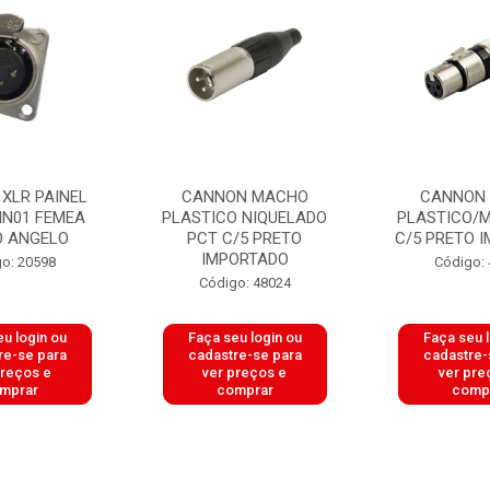
XLR PAINEL
CANNON MACHO
CANNON
NN01 FEMEA
PLASTICO NIQUELADO
PLASTICO/M
 ANGELO
PCT C/5 PRETO
C/5 PRETO 
IMPORTADO
o: 20598
Código:
Código: 48024
u login ou
Faça seu login ou
Faça seu 
re-se para
cadastre-se para
cadastre-
preços e
ver preços e
ver pre
mprar
comprar
comp