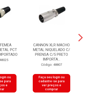
 FEMEA
CANNON XLR MACHO
CANNON XLR 
ETAL PCT
METAL NIQUELADO C/
SA2X FEMEA 
IMPORTADO
PRENSA C/5 PRETO
ANGEL
IMPORTA...
 48025
Código: 50
Código: 48807
login ou
Faça seu login ou
Faça seu log
se para
cadastre-se para
cadastre-se 
ços e
ver preços e
ver preços
rar
comprar
comprar