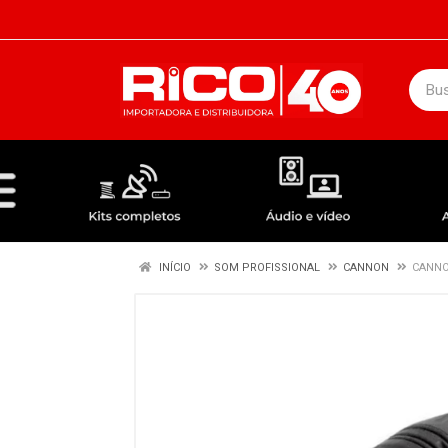
DEPARTAMENTOS
ÁUDIO / VÍDEO
KIT COMPLETO - ANTENAS RECEPTORES LNBF
INÍCIO
SOM PROFISSIONAL
CANNON
CANNO