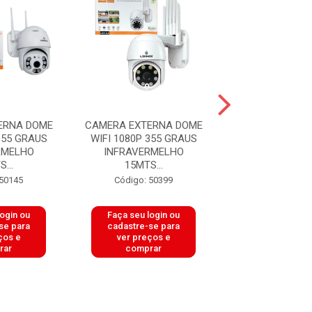
ERNA DOME
CAMERA EXTERNA DOME
CAMERA EX
355 GRAUS
WIFI 1080P 355 GRAUS
BULLET WIFI
RMELHO
INFRAVERMELHO
INFRAVERMELH
...
15MTS...
LEY-93 ..
 50145
Código: 50399
Código: 50
login ou
Faça seu login ou
Faça seu log
se para
cadastre-se para
cadastre-se 
ços e
ver preços e
ver preços
rar
comprar
comprar