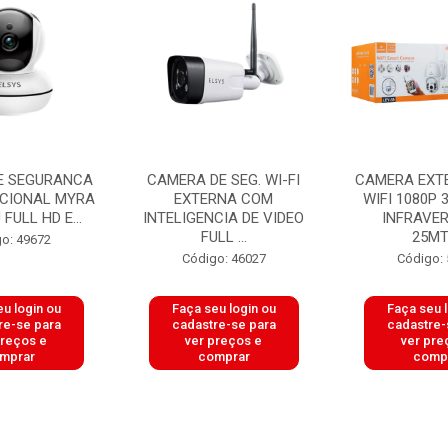
E SEGURANCA
CAMERA DE SEG. WI-FI
CAMERA EXT
ACIONAL MYRA
EXTERNA COM
WIFI 1080P 
FULL HD E...
INTELIGENCIA DE VIDEO
INFRAVE
FULL ...
25MTS
o: 49672
Código: 46027
Código:
u login ou
Faça seu login ou
Faça seu 
re-se para
cadastre-se para
cadastre-
preços e
ver preços e
ver pre
mprar
comprar
comp