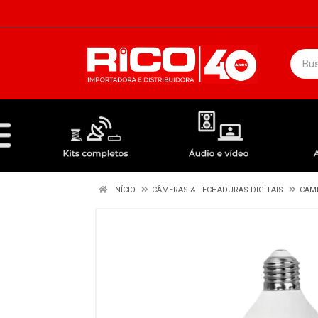
DEPARTAMENTOS
ÁUDIO / VÍDEO
KIT COMPLETO - ANTENAS RECEPTORES LNBF
INÍCIO
CÂMERAS & FECHADURAS DIGITAIS
CAME