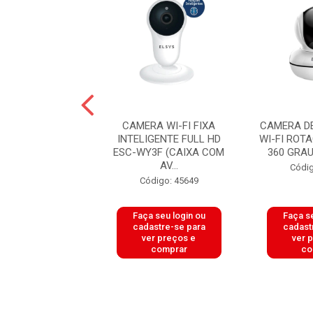
RA EXTERNA
CAMERA WI-FI FIXA
CAMERA D
T WIFI 1080P
INTELIGENTE FULL HD
WI-FI ROT
ERMELHO 25MTS
ESC-WY3F (CAIXA COM
360 GRAU 
LEY-93 ...
AV...
Códig
digo: 50402
Código: 45649
 seu login ou
Faça seu login ou
Faça se
astre-se para
cadastre-se para
cadast
er preços e
ver preços e
ver 
comprar
comprar
co