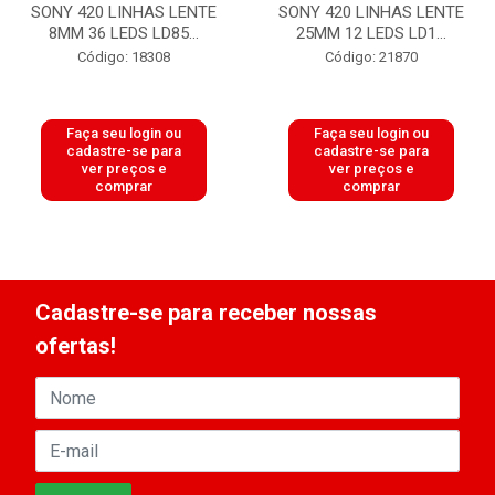
SONY 420 LINHAS LENTE
SONY 420 LINHAS LENTE
8MM 36 LEDS LD85...
25MM 12 LEDS LD1...
Código: 18308
Código: 21870
Faça seu login ou
Faça seu login ou
cadastre-se para
cadastre-se para
ver preços e
ver preços e
comprar
comprar
Cadastre-se para receber nossas
ofertas!