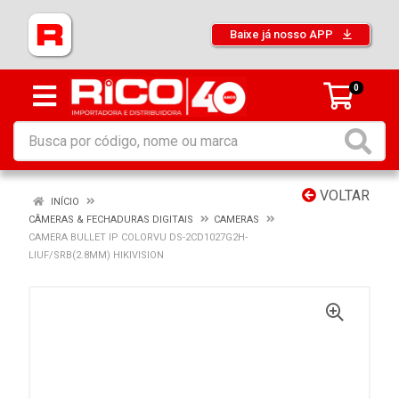
Baixe já nosso APP
0
VOLTAR
INÍCIO
CÂMERAS & FECHADURAS DIGITAIS
CAMERAS
CAMERA BULLET IP COLORVU DS-2CD1027G2H-
LIUF/SRB(2.8MM) HIKIVISION