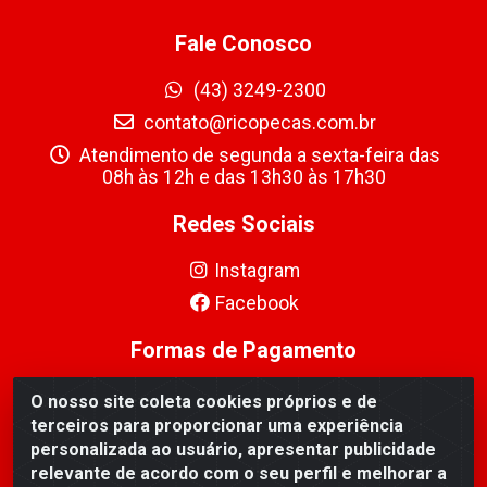
Fale Conosco
(43) 3249-2300
contato@ricopecas.com.br
Atendimento de segunda a sexta-feira das
08h às 12h e das 13h30 às 17h30
Redes Sociais
Instagram
Facebook
Formas de Pagamento
O nosso site coleta cookies próprios e de
terceiros para proporcionar uma experiência
personalizada ao usuário, apresentar publicidade
relevante de acordo com o seu perfil e melhorar a
Ricopeças Comércio de componentes Eletrônicos Ltda -