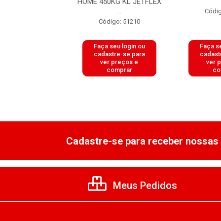
I PRETO BRIGHT
HOME 450KG KL JETFLEX
...
Códig
digo: 51377
Código: 51210
 seu login ou
Faça seu login ou
Faça se
astre-se para
cadastre-se para
cadast
er preços e
ver preços e
ver 
comprar
comprar
co
Cadastre-se para receber nossas 
Meus Pedidos