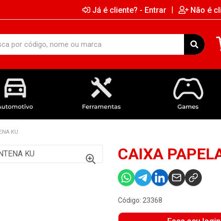
|
Já é cliente? - Entrar
Não é cl
AUTOMOTIVO
FERRAMENTAS
GAMES
ENA KU
CAIXA PAPEL
Código: 23368