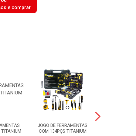
 ou
ços e comprar
RAMENTAS
JOGO DE FERRAMENTAS
KIT TECLADO 
 TITANIUM
COM 134PÇS TITANIUM
WIRELESS SE