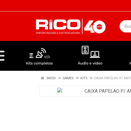
DEPARTAMENTOS
ÁUDIO / VÍDEO
KIT COMPLETO - ANTENAS RECEPTORES LNBF
INÍCIO
GAMES
KITS
CAIXA PAPELAO P/ ANT