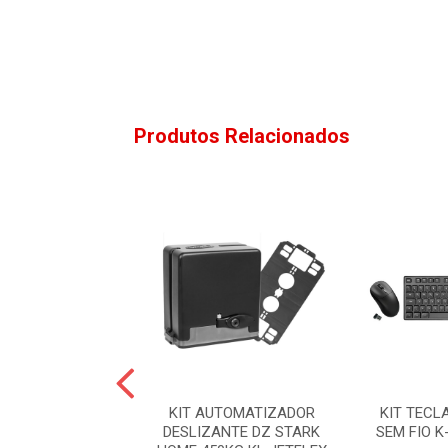
Produtos Relacionados
CLADO E MOUSE
KIT AUTOMATIZADOR
KIT TECL
LESS SEM FIO
DESLIZANTE DZ STARK
SEM FIO K