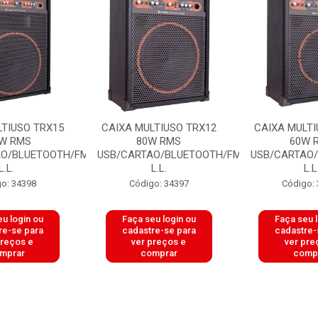
LTIUSO TRX15
CAIXA MULTIUSO TRX12
CAIXA MULTI
W RMS
80W RMS
60W 
AO/BLUETOOTH/FM
USB/CARTAO/BLUETOOTH/FM
USB/CARTAO
L.L.
L.L.
L.L
o: 34398
Código: 34397
Código:
u login ou
Faça seu login ou
Faça seu 
re-se para
cadastre-se para
cadastre-
preços e
ver preços e
ver pre
mprar
comprar
comp