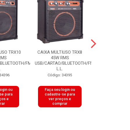
USO TRX10
CAIXA MULTIUSO TRX8
CAIXA MULTIUS
RMS
45W RMS
65W RM
/BLUETOOTH/FM
USB/CARTAO/BLUETOOTH/FM
USB/CARTAO/B
.
L.L.
VERMELH.
 34396
Código: 34395
Código: 34
login ou
Faça seu login ou
Faça seu log
se para
cadastre-se para
cadastre-se 
ços e
ver preços e
ver preços
rar
comprar
comprar