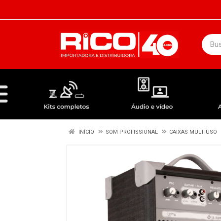
DEPARTAMENTOS
ÁUDIO / VÍDEO
KIT COMPLETO - ANTENAS RECEPTORES LNBF
INÍCIO
SOM PROFISSIONAL
CAIXAS MULTIUSO