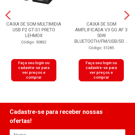
CAIXA DE SOM MULTIMIDIA
CAIXA DE SOM
USB P2 GT-S1 PRETO
AMPLIFICADA V3 GO AF 3
LEHMOX
50W
BLUETOOTH/FM/USB/SD ...
Código: 50832
Código: 51285
Faça seu login ou
Faça seu login ou
cadastre-se para
cadastre-se para
ver preços e
ver preços e
comprar
comprar
Cadastre-se para receber nossas
ofertas!