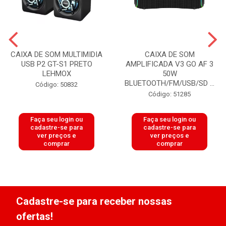
CAIXA DE SOM MULTIMIDIA
CAIXA DE SOM
USB P2 GT-S1 PRETO
AMPLIFICADA V3 GO AF 3
LEHMOX
50W
BLUETOOTH/FM/USB/SD ...
Código: 50832
Código: 51285
Faça seu login ou
Faça seu login ou
cadastre-se para
cadastre-se para
ver preços e
ver preços e
comprar
comprar
Cadastre-se para receber nossas
ofertas!