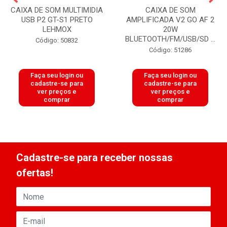
CAIXA DE SOM MULTIMIDIA
CAIXA DE SOM
USB P2 GT-S1 PRETO
AMPLIFICADA V2 GO AF 2
LEHMOX
20W
BLUETOOTH/FM/USB/SD ...
Código: 50832
Código: 51286
Faça seu login ou
Faça seu login ou
cadastre-se para
cadastre-se para
ver preços e
ver preços e
comprar
comprar
Cadastre-se para receber nossas
ofertas!