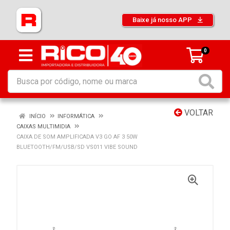
Baixe já nosso APP
0
VOLTAR
INÍCIO
INFORMÁTICA
CAIXAS MULTIMIDIA
CAIXA DE SOM AMPLIFICADA V3 GO AF 3 50W
BLUETOOTH/FM/USB/SD VS011 VIBE SOUND