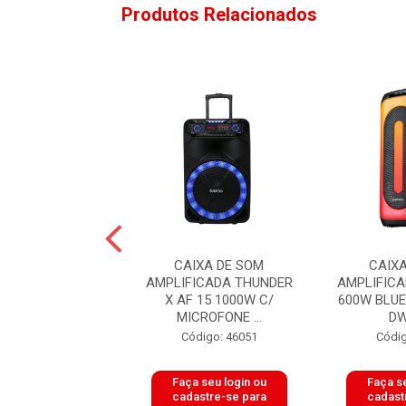
Produtos Relacionados
IXA DE SOM
CAIXA DE SOM
CAIX
ICADA LIONBOX
AMPLIFICADA THUNDER
AMPLIFIC
F 2,5 30W
X AF 15 1000W C/
600W BLU
OTH/FM/USB...
MICROFONE ...
DW
digo: 50590
Código: 46051
Códig
 seu login ou
Faça seu login ou
Faça se
astre-se para
cadastre-se para
cadast