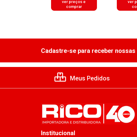
er preços e
ver preços e
ver 
comprar
comprar
co
Cadastre-se para receber nossas 
Meus Pedidos
Institucional