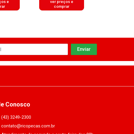
ços e
ver preços e
ver preços
rar
comprar
comprar
le Conosco
(43) 3249-2300
contato@ricopecas.com.br