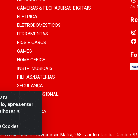
às 
CÂMERAS & FECHADURAS DIGITAIS
ELETRICA
Re
ELETRODOMESTICOS
FERRAMENTAS
FIOS E CABOS
GAMES
Fo
HOME OFFICE
INSTR. MUSICAIS
PILHAS/BATERIAS
SEGURANÇA
SOM PROFISSIONAL
para
TELEFONIA
io, apresentar
elhorar a
INFORMÁTICA
e Cookies
cos Ltda - Rua Alicio Francisco Mafra, 968 - Jardim Taroba, Cambé/PR