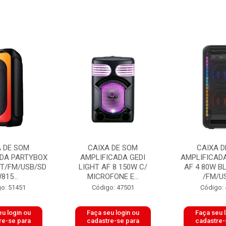
A DE SOM
CAIXA DE SOM
CAIXA D
ADA PARTYBOX
AMPLIFICADA GEDI
AMPLIFICAD
ET/FM/USB/SD
LIGHT AF 8 150W C/
AF 4 80W B
815...
MICROFONE E...
/FM/US
o: 51451
Código: 47501
Código:
u login ou
Faça seu login ou
Faça seu 
re-se para
cadastre-se para
cadastre-