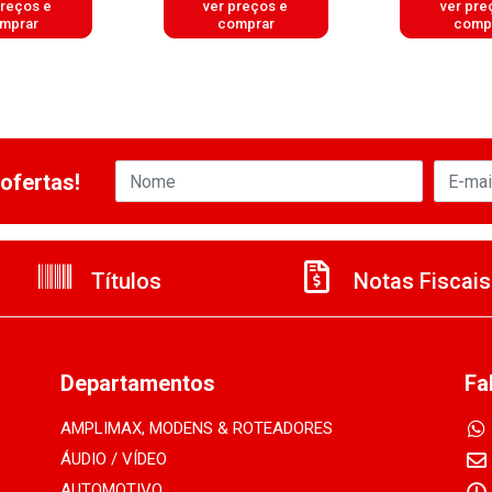
preços e
ver preços e
ver pre
mprar
comprar
comp
ofertas!
Títulos
Notas Fiscais
Departamentos
Fa
AMPLIMAX, MODENS & ROTEADORES
ÁUDIO / VÍDEO
AUTOMOTIVO