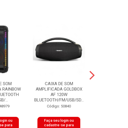
E SOM
CAIXA DE SOM
CAIXA DE 
A RAINBOW
AMPLIFICADA GOLDBOX
AMPLIFICADA 
LUETOOTH
AF 120W
AF 2,5 3
B/...
BLUETOOTH/FM/USB/SD...
BLUETOOTH/FM
 48979
Código: 50840
Código: 50
login ou
Faça seu login ou
Faça seu log
se para
cadastre-se para
cadastre-se 