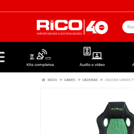
DEPARTAMENTOS
ÁUDIO / VÍDEO
KIT COMPLETO - ANTENAS RECEPTORES LNBF
INÍCIO
GAMES
CADEIRAS
CADEIRA GAMER P