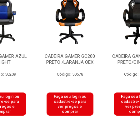
 GAMER AZUL
CADEIRA GAMER GC200
CADEIRA GA
RIGHT
PRETO /LARANJA OEX
PRETO/CI
o: 50209
Código: 50578
Código:
u login ou
Faça seu login ou
Faça seu 
re-se para
cadastre-se para
cadastre-
preços e
ver preços e
ver pre
mprar
comprar
comp