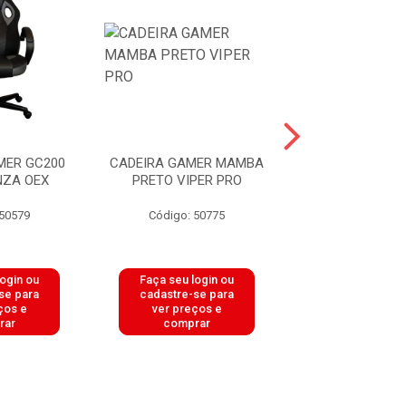
MER GC200
CADEIRA GAMER MAMBA
CADEIRA GAME
NZA OEX
PRETO VIPER PRO
PRETO/VERDE V
 50579
Código: 50775
Código: 50
login ou
Faça seu login ou
Faça seu log
se para
cadastre-se para
cadastre-se 
ços e
ver preços e
ver preços
rar
comprar
comprar