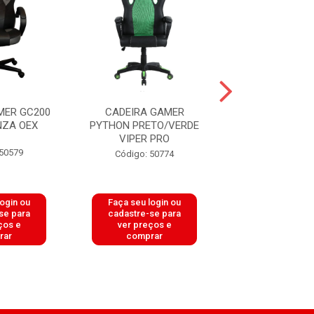
MER GC200
CADEIRA GAMER
CADEIRA GAME
NZA OEX
PYTHON PRETO/VERDE
PRETO VIPE
VIPER PRO
 50579
Código: 50
Código: 50774
login ou
Faça seu login ou
Faça seu log
se para
cadastre-se para
cadastre-se 
ços e
ver preços e
ver preços
rar
comprar
comprar