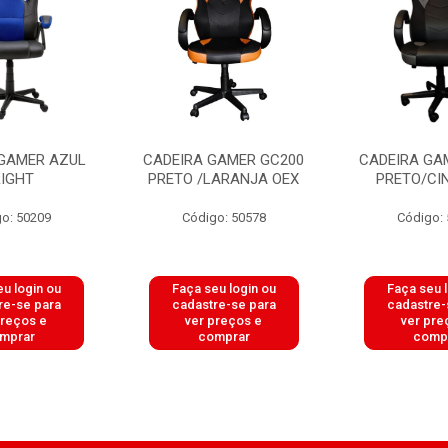
 GAMER AZUL
CADEIRA GAMER GC200
CADEIRA GA
RIGHT
PRETO /LARANJA OEX
PRETO/CI
o: 50209
Código: 50578
Código:
u login ou
Faça seu login ou
Faça seu 
re-se para
cadastre-se para
cadastre-
preços e
ver preços e
ver pre
mprar
comprar
comp