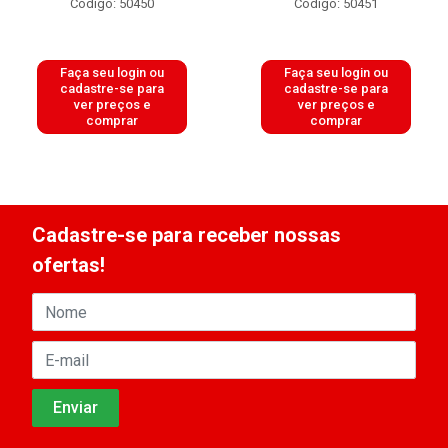
Código: 50450
Código: 50451
Faça seu login ou
Faça seu login ou
cadastre-se para
cadastre-se para
ver preços e
ver preços e
comprar
comprar
Cadastre-se para receber nossas
ofertas!