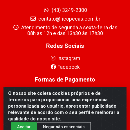
(43) 3249-2300
contato@ricopecas.com.br
Atendimento de segunda a sexta-feira das
08h às 12h e das 13h30 às 17h30
Redes Sociais
Instagram
Facebook
Formas de Pagamento
O nosso site coleta cookies próprios e de
terceiros para proporcionar uma experiência
personalizada ao usuário, apresentar publicidade
relevante de acordo com o seu perfil e melhorar a
Ricopeças Comércio de componentes Eletrônicos Ltda -
qualidade do nosso site.
Rua Alicio Francisco Mafra, 968 - Jardim Taroba,
Cambé/PR - CEP 86.191-390 - CNPJ 06.241.208/0001-
Aceitar
Negar não essenciais