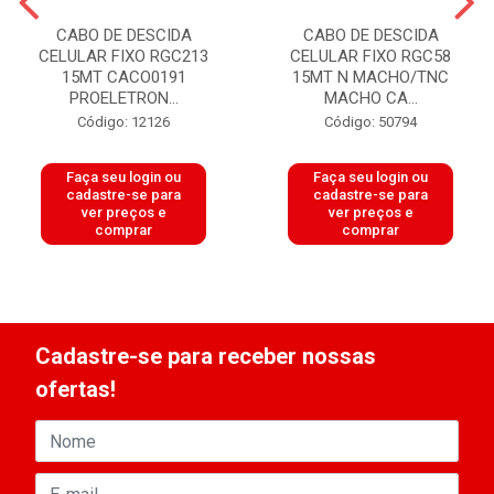
CABO DE DESCIDA
CABO DE DESCIDA
CELULAR FIXO RGC213
CELULAR FIXO RGC58
15MT CACO0191
15MT N MACHO/TNC
PROELETRON...
MACHO CA...
Código: 12126
Código: 50794
Faça seu login ou
Faça seu login ou
cadastre-se para
cadastre-se para
ver preços e
ver preços e
comprar
comprar
Cadastre-se para receber nossas
ofertas!