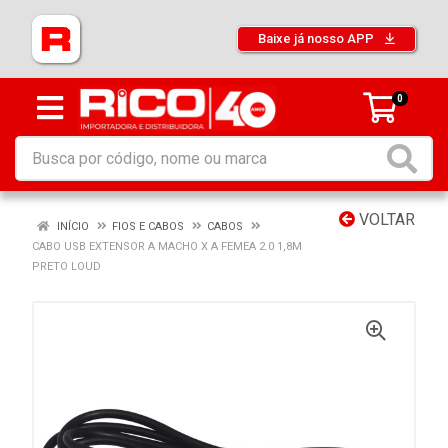
Baixe já nosso APP
0
VOLTAR
INÍCIO
FIOS E CABOS
CABOS
CABO USB EXTENSOR A MACHO X A FEMEA 2.0 1,8M
PRETO LOUD