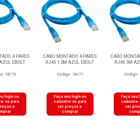
TADO 4 PARES
CABO MONTADO 4 PARES
CABO MONTAD
 AZUL EBOLT
RJ45 1,5M AZUL EBOLT
RJ45 5M AZ
o: 18173
Código: 18171
Código:
u login ou
Faça seu login ou
Faça seu 
re-se para
cadastre-se para
cadastre-
preços e
ver preços e
ver pre
mprar
comprar
comp