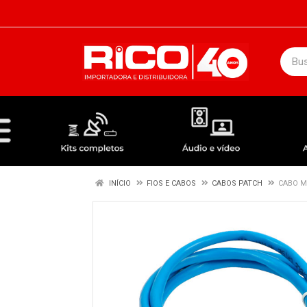
DEPARTAMENTOS
ÁUDIO / VÍDEO
KIT COMPLETO - ANTENAS RECEPTORES LNBF
INÍCIO
FIOS E CABOS
CABOS PATCH
CABO M