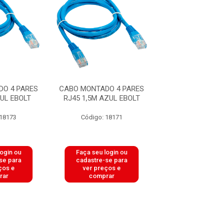
O 4 PARES
CABO MONTADO 4 PARES
CABO MONTADO 
UL EBOLT
RJ45 1,5M AZUL EBOLT
RJ45 5M AZUL
 18173
Código: 18171
Código: 18
login ou
Faça seu login ou
Faça seu log
se para
cadastre-se para
cadastre-se 
ços e
ver preços e
ver preços
rar
comprar
comprar