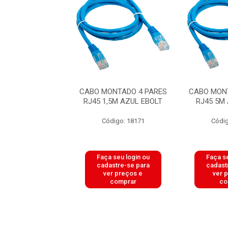
ONTADO 4 PARES
CABO MONTADO 4 PARES
CABO MON
5M AZUL EBOLT
RJ45 1,5M AZUL EBOLT
RJ45 5M
digo: 18173
Código: 18171
Códig
 seu login ou
Faça seu login ou
Faça se
astre-se para
cadastre-se para
cadast
er preços e
ver preços e
ver 
comprar
comprar
co