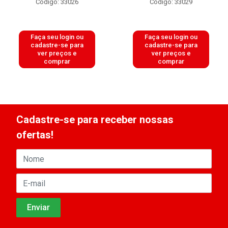
Código: 33026
Código: 33029
Faça seu login ou
Faça seu login ou
cadastre-se para
cadastre-se para
ver preços e
ver preços e
comprar
comprar
Cadastre-se para receber nossas
ofertas!