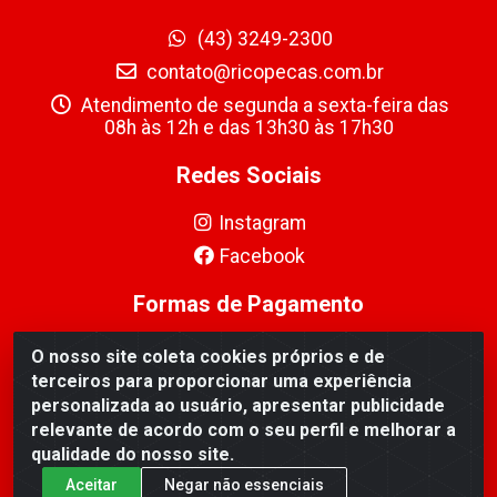
(43) 3249-2300
contato@ricopecas.com.br
Atendimento de segunda a sexta-feira das
08h às 12h e das 13h30 às 17h30
Redes Sociais
Instagram
Facebook
Formas de Pagamento
O nosso site coleta cookies próprios e de
terceiros para proporcionar uma experiência
personalizada ao usuário, apresentar publicidade
relevante de acordo com o seu perfil e melhorar a
Ricopeças Comércio de componentes Eletrônicos Ltda -
qualidade do nosso site.
Rua Alicio Francisco Mafra, 968 - Jardim Taroba,
Cambé/PR - CEP 86.191-390 - CNPJ 06.241.208/0001-
Aceitar
Negar não essenciais