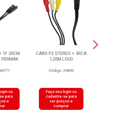
+ 1F 20CM
CABO P2 STEREO + 3RCA
CABO VGA M
0 PERMAK
1,20M LOUD
VGA MACHO C/
10M PTO E
 44771
Código: 29693
Código: 22
login ou
Faça seu login ou
Faça seu log
se para
cadastre-se para
cadastre-se 
ços e
ver preços e
ver preços
rar
comprar
comprar