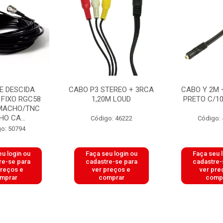
E DESCIDA
CABO P3 STEREO + 3RCA
CABO Y 2M 
 FIXO RGC58
1,20M LOUD
PRETO C/1
MACHO/TNC
O CA...
Código: 46222
Código:
o: 50794
u login ou
Faça seu login ou
Faça seu 
re-se para
cadastre-se para
cadastre-
preços e
ver preços e
ver pre
mprar
comprar
comp