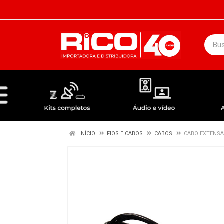
DEPARTAMENTOS
ÁUDIO / VÍDEO
KIT COMPLETO - ANTENAS RECEPTORES LNBF
INÍCIO
FIOS E CABOS
CABOS
CABO EXTENSA