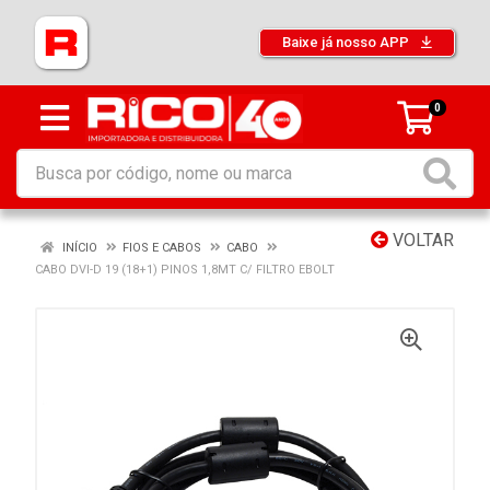
Baixe já nosso APP
0
VOLTAR
INÍCIO
FIOS E CABOS
CABO
CABO DVI-D 19 (18+1) PINOS 1,8MT C/ FILTRO EBOLT