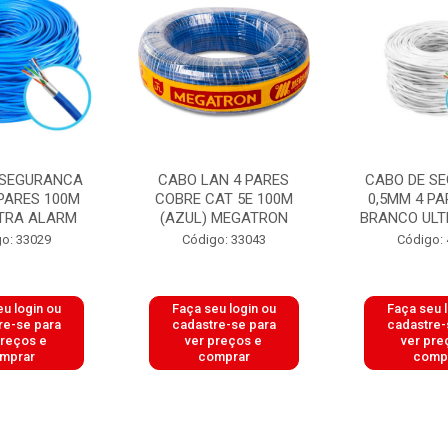
 SEGURANCA
CABO LAN 4 PARES
CABO DE S
 PARES 100M
COBRE CAT 5E 100M
0,5MM 4 PA
LTRA ALARM
(AZUL) MEGATRON
BRANCO ULT
o: 33029
Código: 33043
Código:
u login ou
Faça seu login ou
Faça seu 
re-se para
cadastre-se para
cadastre-
preços e
ver preços e
ver pre
mprar
comprar
comp