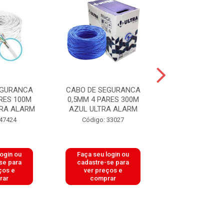
EGURANCA
CABO DE SEGURANCA
CABO DE SEG
RES 100M
0,5MM 4 PARES 300M
0,5MM 4 PARE
RA ALARM
AZUL ULTRA ALARM
PRETO ULTRA
 47424
Código: 33027
Código: 33
login ou
Faça seu login ou
Faça seu log
se para
cadastre-se para
cadastre-se 
ços e
ver preços e
ver preços
rar
comprar
comprar