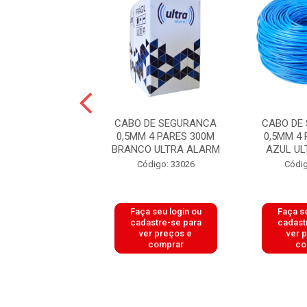
DE SEGURANCA
CABO DE SEGURANCA
CABO DE
 4 PARES 300M
0,5MM 4 PARES 300M
0,5MM 4
 ULTRA ALARM
BRANCO ULTRA ALARM
AZUL U
digo: 33028
Código: 33026
Códig
 seu login ou
Faça seu login ou
Faça se
astre-se para
cadastre-se para
cadast
er preços e
ver preços e
ver 
comprar
comprar
co