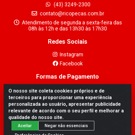
(43) 3249-2300
contato@ricopecas.com.br
Atendimento de segunda a sexta-feira das
08h às 12h e das 13h30 às 17h30
Redes Sociais
Instagram
Facebook
Formas de Pagamento
O nosso site coleta cookies próprios e de
terceiros para proporcionar uma experiência
personalizada ao usuário, apresentar publicidade
relevante de acordo com o seu perfil e melhorar a
Ricopeças Comércio de componentes Eletrônicos Ltda -
qualidade do nosso site.
Rua Alicio Francisco Mafra, 968 - Jardim Taroba,
Cambé/PR - CEP 86.191-390 - CNPJ 06.241.208/0001-
Aceitar
Negar não essenciais
89