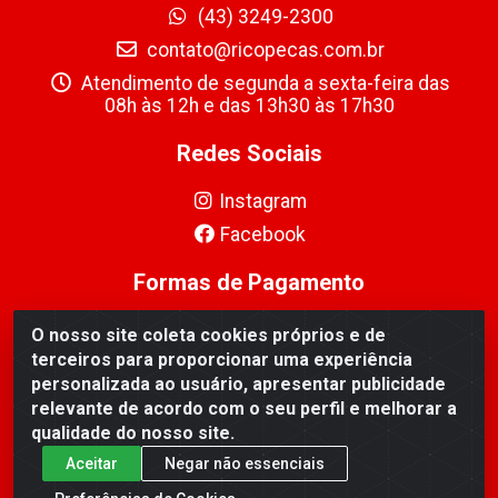
(43) 3249-2300
contato@ricopecas.com.br
Atendimento de segunda a sexta-feira das
08h às 12h e das 13h30 às 17h30
Redes Sociais
Instagram
Facebook
Formas de Pagamento
O nosso site coleta cookies próprios e de
terceiros para proporcionar uma experiência
personalizada ao usuário, apresentar publicidade
relevante de acordo com o seu perfil e melhorar a
Ricopeças Comércio de componentes Eletrônicos Ltda -
qualidade do nosso site.
Rua Alicio Francisco Mafra, 968 - Jardim Taroba,
Cambé/PR - CEP 86.191-390 - CNPJ 06.241.208/0001-
Aceitar
Negar não essenciais
89