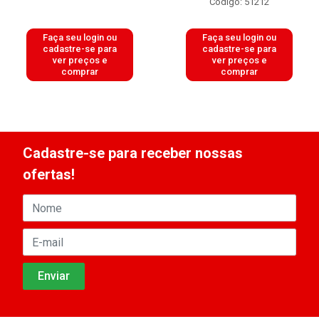
Código: 51212
Faça seu login ou
Faça seu login ou
cadastre-se para
cadastre-se para
ver preços e
ver preços e
comprar
comprar
Cadastre-se para receber nossas
ofertas!