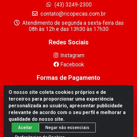
(43) 3249-2300
contato@ricopecas.com.br
Atendimento de segunda a sexta-feira das
08h às 12h e das 13h30 às 17h30
Redes Sociais
Instagram
Facebook
Formas de Pagamento
O nosso site coleta cookies próprios e de
terceiros para proporcionar uma experiência
personalizada ao usuário, apresentar publicidade
relevante de acordo com o seu perfil e melhorar a
Ricopeças Comércio de componentes Eletrônicos Ltda -
qualidade do nosso site.
Rua Alicio Francisco Mafra, 968 - Jardim Taroba,
Cambé/PR - CEP 86.191-390 - CNPJ 06.241.208/0001-
Aceitar
Negar não essenciais
89