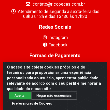
contato@ricopecas.com.br
Atendimento de segunda a sexta-feira das
08h às 12h e das 13h30 às 17h30
Redes Sociais
Instagram
Facebook
Formas de Pagamento
O nosso site coleta cookies próprios e de
terceiros para proporcionar uma experiência
personalizada ao usuário, apresentar publicidade
relevante de acordo com o seu perfil e melhorar a
Ricopeças Comércio de componentes Eletrônicos Ltda -
qualidade do nosso site.
Rua Alicio Francisco Mafra, 968 - Jardim Taroba,
Cambé/PR - CEP 86.191-390 - CNPJ 06.241.208/0001-
Aceitar
Negar não essenciais
89
Preferências de Cookies