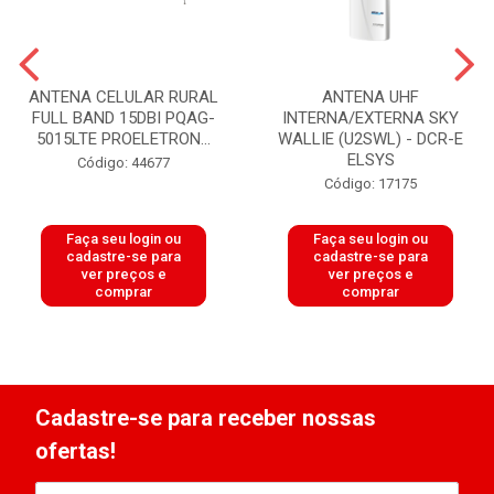
ANTENA CELULAR RURAL
ANTENA UHF
FULL BAND 15DBI PQAG-
INTERNA/EXTERNA SKY
5015LTE PROELETRON...
WALLIE (U2SWL) - DCR-E
ELSYS
Código: 44677
Código: 17175
Faça seu login ou
Faça seu login ou
cadastre-se para
cadastre-se para
ver preços e
ver preços e
comprar
comprar
Cadastre-se para receber nossas
ofertas!