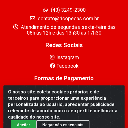
(43) 3249-2300
contato@ricopecas.com.br
Atendimento de segunda a sexta-feira das
08h às 12h e das 13h30 às 17h30
Redes Sociais
Instagram
Facebook
Formas de Pagamento
O nosso site coleta cookies próprios e de
terceiros para proporcionar uma experiência
personalizada ao usuário, apresentar publicidade
relevante de acordo com o seu perfil e melhorar a
Ricopeças Comércio de componentes Eletrônicos Ltda -
qualidade do nosso site.
Rua Alicio Francisco Mafra, 968 - Jardim Taroba,
Cambé/PR - CEP 86.191-390 - CNPJ 06.241.208/0001-
Aceitar
Negar não essenciais