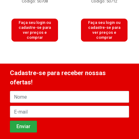
Código: 50708
Código: 50712
Faça seu login ou
Faça seu login ou
cadastre-se para
cadastre-se para
ver preços e
ver preços e
comprar
comprar
Cadastre-se para receber nossas
ofertas!