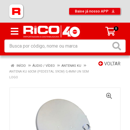
Baixe já nosso APP
0
VOLTAR
INÍCIO
ÁUDIO / VÍDEO
ANTENAS KU
ANTENA KU 60CM (PEDESTAL 59CM) 0,4MM UN SEM
LOGO