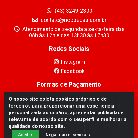
(43) 3249-2300
contato@ricopecas.com.br
Atendimento de segunda a sexta-feira das
08h às 12h e das 13h30 às 17h30
Redes Sociais
Instagram
Facebook
Formas de Pagamento
O nosso site coleta cookies próprios e de
terceiros para proporcionar uma experiência
personalizada ao usuário, apresentar publicidade
relevante de acordo com o seu perfil e melhorar a
Ricopeças Comércio de componentes Eletrônicos Ltda -
qualidade do nosso site.
Rua Alicio Francisco Mafra, 968 - Jardim Taroba,
Cambé/PR - CEP 86.191-390 - CNPJ 06.241.208/0001-
Aceitar
Negar não essenciais