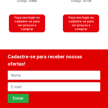
Código: 50883
Código: 50708
Faça seu login ou
Faça seu login ou
cadastre-se para
cadastre-se para
ver preços e
ver preços e
comprar
comprar
Cadastre-se para receber nossas
ofertas!