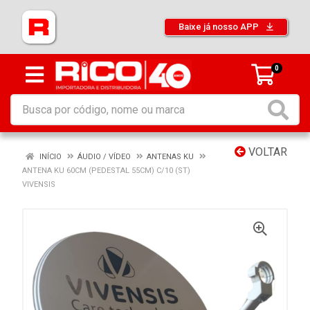
Baixe já nosso APP
0
VOLTAR
INÍCIO
ÁUDIO / VÍDEO
ANTENAS KU
ANTENA KU 60CM (PEDESTAL 55CM) C/10 (ST)
VIVENSIS