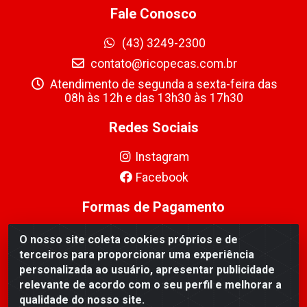
Fale Conosco
(43) 3249-2300
contato@ricopecas.com.br
Atendimento de segunda a sexta-feira das
08h às 12h e das 13h30 às 17h30
Redes Sociais
Instagram
Facebook
Formas de Pagamento
O nosso site coleta cookies próprios e de
terceiros para proporcionar uma experiência
personalizada ao usuário, apresentar publicidade
relevante de acordo com o seu perfil e melhorar a
Ricopeças Comércio de componentes Eletrônicos Ltda -
qualidade do nosso site.
Rua Alicio Francisco Mafra, 968 - Jardim Taroba,