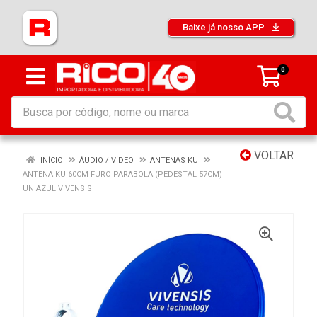
Baixe já nosso APP
0
VOLTAR
INÍCIO
ÁUDIO / VÍDEO
ANTENAS KU
ANTENA KU 60CM FURO PARABOLA (PEDESTAL 57CM)
UN AZUL VIVENSIS