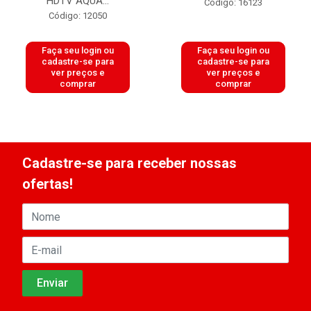
HDTV AQUA...
Código: 16123
Código: 12050
Faça seu login ou
Faça seu login ou
cadastre-se para
cadastre-se para
ver preços e
ver preços e
comprar
comprar
Cadastre-se para receber nossas
ofertas!