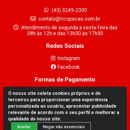
(43) 3249-2300
contato@ricopecas.com.br
Atendimento de segunda a sexta-feira das
08h às 12h e das 13h30 às 17h30
Redes Sociais
Instagram
Facebook
Formas de Pagamento
O nosso site coleta cookies próprios e de
terceiros para proporcionar uma experiência
personalizada ao usuário, apresentar publicidade
relevante de acordo com o seu perfil e melhorar a
Ricopeças Comércio de componentes Eletrônicos Ltda -
qualidade do nosso site.
Rua Alicio Francisco Mafra, 968 - Jardim Taroba,
Cambé/PR - CEP 86.191-390 - CNPJ 06.241.208/0001-
Aceitar
Negar não essenciais