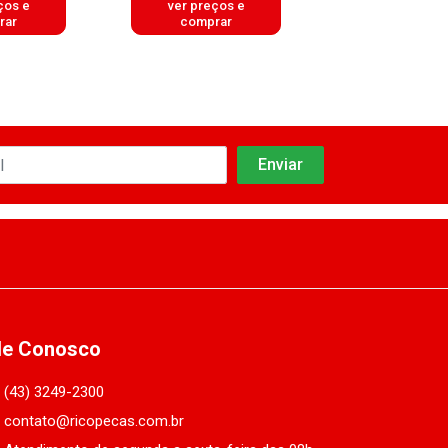
ços e
ver preços e
ver preços
rar
comprar
comprar
le Conosco
(43) 3249-2300
contato@ricopecas.com.br