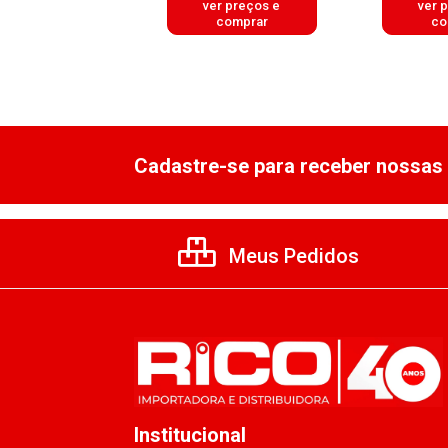
er preços e
ver preços e
ver 
comprar
comprar
co
Cadastre-se para receber nossas 
Meus Pedidos
Institucional