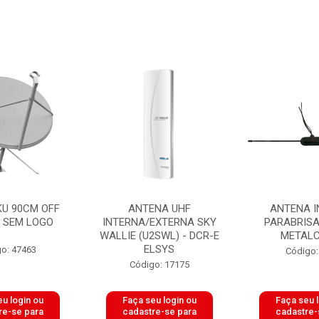
KU 90CM OFF
ANTENA UHF
ANTENA I
5 SEM LOGO
INTERNA/EXTERNA SKY
PARABRISA
WALLIE (U2SWL) - DCR-E
METAL
ELSYS
o: 47463
Código:
Código: 17175
u login ou
Faça seu login ou
Faça seu 
re-se para
cadastre-se para
cadastre-