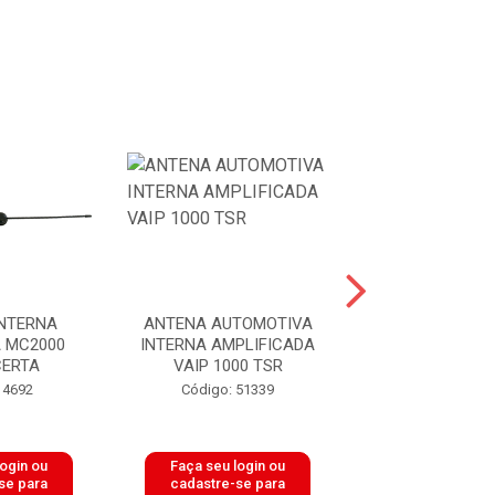
NTERNA
ANTENA AUTOMOTIVA
ANTENA 
 MC2000
INTERNA AMPLIFICADA
AMPLIFIC
CERTA
VAIP 1000 TSR
VHF/UHF/DIG
DIAMANTE C
 4692
Código: 51339
Código: 18
login ou
Faça seu login ou
Faça seu log
se para
cadastre-se para
cadastre-se 