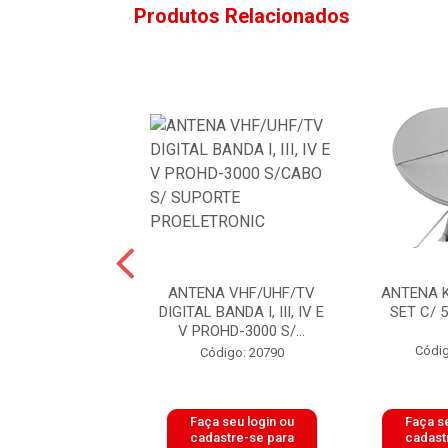
Produtos Relacionados
NTENA TV
ANTENA VHF/UHF/TV
ANTENA 
PLIFICADA
DIGITAL BANDA I, III, IV E
SET C/ 
UHF/DIG HDTV
V PROHD-3000 S/...
MANTE CAPTE
Códig
Código: 20790
digo: 18278
 seu login ou
Faça seu login ou
Faça se
astre-se para
cadastre-se para
cadast