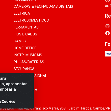
às 
CÂMERAS & FECHADURAS DIGITAIS
ELETRICA
Re
ELETRODOMESTICOS
FERRAMENTAS
FIOS E CABOS
GAMES
Fo
HOME OFFICE
INSTR. MUSICAIS
PILHAS/BATERIAS
SEGURANÇA
SOM PROFISSIONAL
para
TELEFONIA
io, apresentar
elhorar a
INFORMÁTICA
e Cookies
cos Ltda - Rua Alicio Francisco Mafra, 968 - Jardim Taroba, Cambé/PR