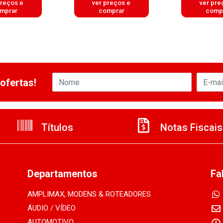
preços e
ver preços e
ver pre
mprar
comprar
comp
ofertas!
Títulos
Notas Fiscais
Departamentos
Fa
AMPLIMAX, MODENS & ROTEADORES
ÁUDIO / VÍDEO
AUTOMOTIVO